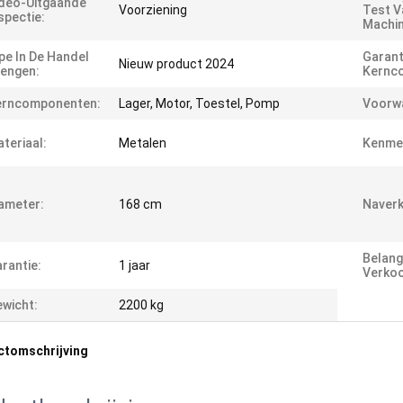
deo-Uitgaande
Voorziening
Test V
spectie:
Machin
pe In De Handel
Garant
Nieuw product 2024
engen:
Kernc
erncomponenten:
Lager, Motor, Toestel, Pomp
Voorw
teriaal:
Metalen
Kenme
ameter:
168 cm
Naverk
Belang
rantie:
1 jaar
Verko
wicht:
2200 kg
ctomschrijving