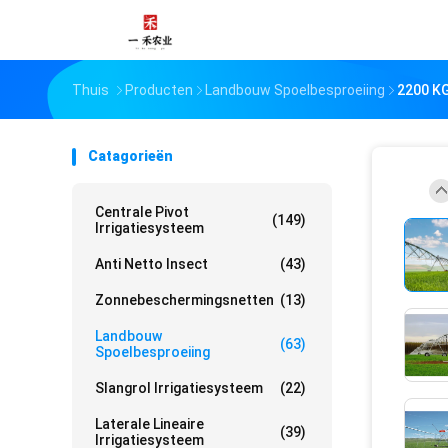
Thuis
Producten
Landbouw Spoelbesproeiing
2200 KG
Catagorieën
Centrale Pivot
(149)
Irrigatiesysteem
Anti Netto Insect
(43)
Zonnebeschermingsnetten
(13)
Landbouw
(63)
Spoelbesproeiing
Slangrol Irrigatiesysteem
(22)
Laterale Lineaire
(39)
Irrigatiesysteem