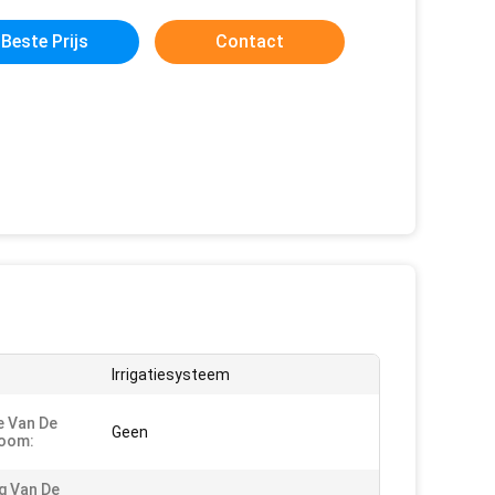
Beste Prijs
Contact
Irrigatiesysteem
e Van De
Geen
oom:
g Van De