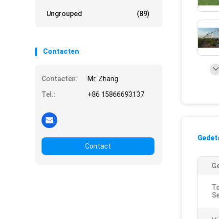
Ungrouped
(89)
Contacten
Contacten:
Mr. Zhang
Tel.:
+86 15866693137
Gedeta
Contact
Ge
To
Se