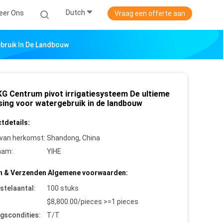
Dutch
eer Ons
Vraag een offerte aan
bruik In De Landbouw
KG Centrum pivot irrigatiesysteem De ultieme
sing voor watergebruik in de landbouw
tdetails:
 van herkomst:
Shandong, China
aam:
YIHE
n & Verzenden Algemene voorwaarden:
stelaantal:
100 stuks
$8,800.00/pieces >=1 pieces
ngscondities:
T/T