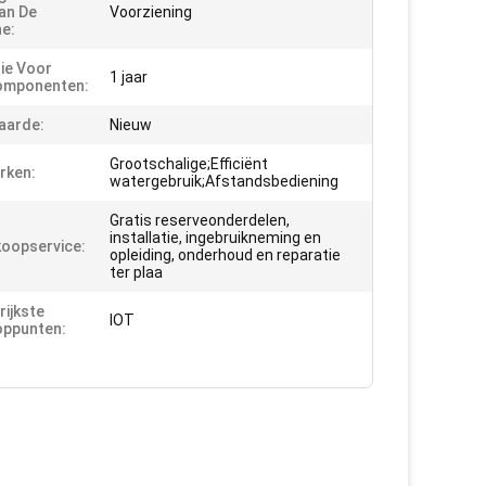
an De
Voorziening
e:
ie Voor
1 jaar
omponenten:
aarde:
Nieuw
Grootschalige;Efficiënt
rken:
watergebruik;Afstandsbediening
Gratis reserveonderdelen,
installatie, ingebruikneming en
oopservice:
opleiding, onderhoud en reparatie
ter plaa
rijkste
IOT
oppunten: