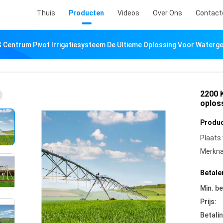
Thuis
Producten
Videos
Over Ons
Contact
 Centrum Pivot Irrigatiesysteem De Ultieme Oplossing Voor Waterge
2200 
oplos
Produc
Plaats
Merkn
Betale
Min. be
Prijs:
Betali