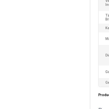
Vi
In
Ti
Br
K
Ma
Di
Ga
Ge
Produ