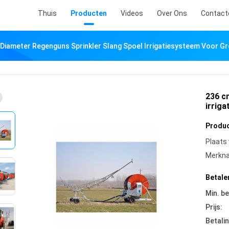
Thuis
Producten
Videos
Over Ons
Contact
Diameter Regenguns Sprinkler Slang Spoel Irrigatiesysteem Voor G
236 c
irrig
Produc
Plaats
Merkn
Betale
Min. be
Prijs:
Betali