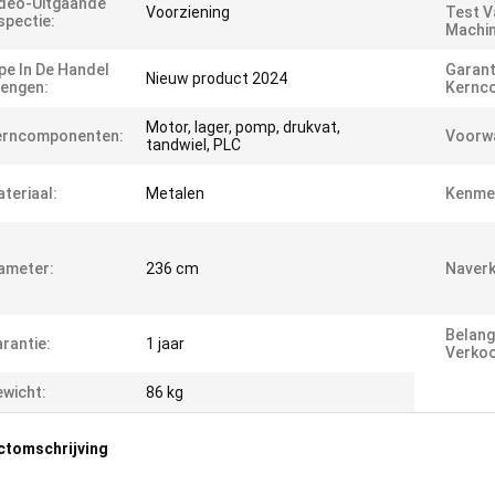
deo-Uitgaande
Voorziening
Test V
spectie:
Machin
pe In De Handel
Garant
Nieuw product 2024
engen:
Kernc
Motor, lager, pomp, drukvat,
erncomponenten:
Voorw
tandwiel, PLC
teriaal:
Metalen
Kenme
ameter:
236 cm
Naverk
Belang
rantie:
1 jaar
Verko
wicht:
86 kg
ctomschrijving