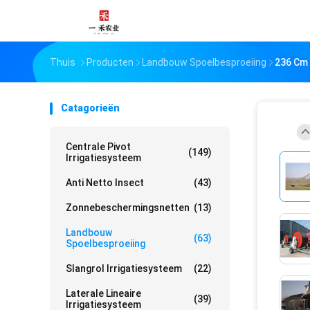
Thuis
Producten
Landbouw Spoelbesproeiing
236 Cm 
Catagorieën
Centrale Pivot
(149)
Irrigatiesysteem
Anti Netto Insect
(43)
Zonnebeschermingsnetten
(13)
Landbouw
(63)
Spoelbesproeiing
Slangrol Irrigatiesysteem
(22)
Laterale Lineaire
(39)
Irrigatiesysteem