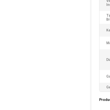
Vi
In
Ti
Br
K
Ma
Di
Ga
Ge
Produ