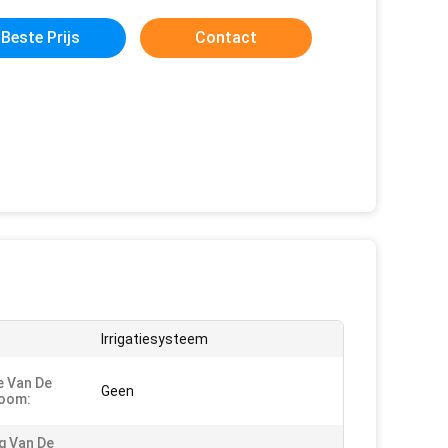
Beste Prijs
Contact
Irrigatiesysteem
e Van De
Geen
oom:
g Van De