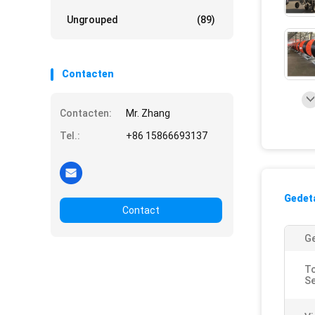
Ungrouped
(89)
Contacten
Contacten:
Mr. Zhang
Tel.:
+86 15866693137
Gedeta
Contact
Ge
To
Se