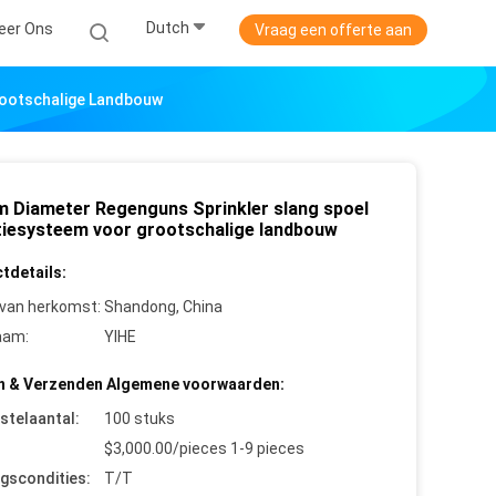
Dutch
eer Ons
Vraag een offerte aan
rootschalige Landbouw
m Diameter Regenguns Sprinkler slang spoel
atiesysteem voor grootschalige landbouw
tdetails:
 van herkomst:
Shandong, China
aam:
YIHE
n & Verzenden Algemene voorwaarden:
stelaantal:
100 stuks
$3,000.00/pieces 1-9 pieces
ngscondities:
T/T