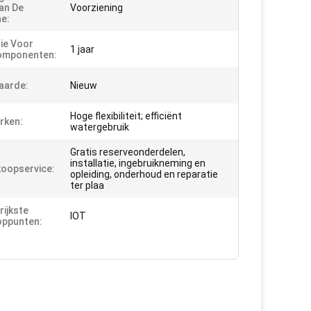
an De
Voorziening
e:
ie Voor
1 jaar
omponenten:
aarde:
Nieuw
Hoge flexibiliteit; efficiënt
rken:
watergebruik
Gratis reserveonderdelen,
installatie, ingebruikneming en
oopservice:
opleiding, onderhoud en reparatie
ter plaa
rijkste
IOT
oppunten: