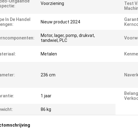
deo-Uitgaande
Voorziening
Test V
spectie:
Machin
pe In De Handel
Garant
Nieuw product 2024
engen:
Kernc
Motor, lager, pomp, drukvat,
erncomponenten:
Voorw
tandwiel, PLC
teriaal:
Metalen
Kenme
ameter:
236 cm
Naverk
Belang
rantie:
1 jaar
Verko
wicht:
86 kg
ctomschrijving