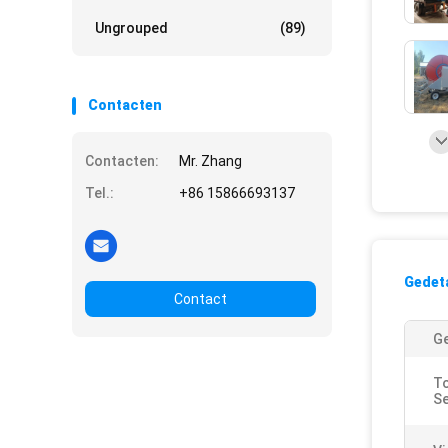
Ungrouped
(89)
Contacten
Contacten:
Mr. Zhang
Tel.:
+86 15866693137
Gedeta
Contact
Ge
To
Se