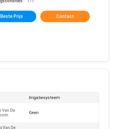
ngscondities:
T/T
Beste Prijs
Contact
Irrigatiesysteem
e Van De
Geen
oom:
g Van De