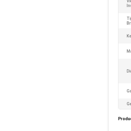
Vi
In
Ti
Br
K
Ma
Di
Ga
Ge
Produ