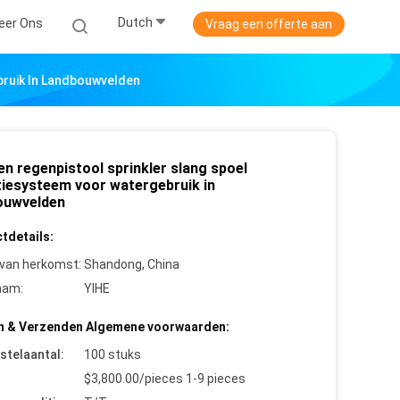
Dutch
eer Ons
Vraag een offerte aan
bruik In Landbouwvelden
en regenpistool sprinkler slang spoel
atiesysteem voor watergebruik in
ouwvelden
tdetails:
 van herkomst:
Shandong, China
aam:
YIHE
n & Verzenden Algemene voorwaarden:
stelaantal:
100 stuks
$3,800.00/pieces 1-9 pieces