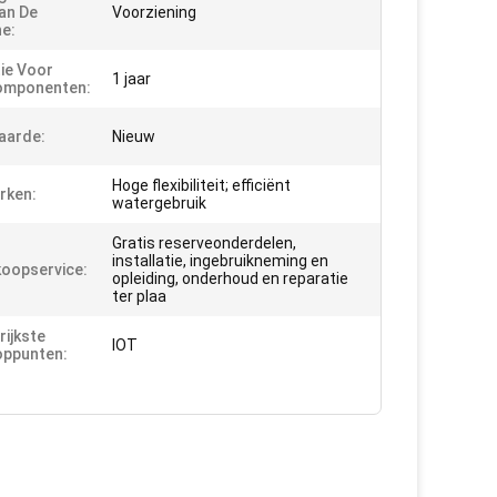
an De
Voorziening
e:
ie Voor
1 jaar
omponenten:
aarde:
Nieuw
Hoge flexibiliteit; efficiënt
rken:
watergebruik
Gratis reserveonderdelen,
installatie, ingebruikneming en
oopservice:
opleiding, onderhoud en reparatie
ter plaa
rijkste
IOT
oppunten: