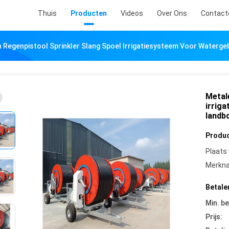
Thuis
Producten
Videos
Over Ons
Contact
 Regenpistool Sprinkler Slang Spoel Irrigatiesysteem Voor Waterge
Metal
irrig
landb
Produc
Plaats
Merkn
Betale
Min. be
Prijs: