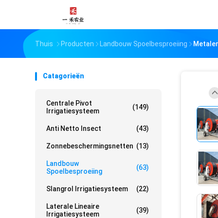
Thuis
Producten
Landbouw Spoelbesproeiing
Metalen
Catagorieën
Centrale Pivot
(149)
Irrigatiesysteem
Anti Netto Insect
(43)
Zonnebeschermingsnetten
(13)
Landbouw
(63)
Spoelbesproeiing
Slangrol Irrigatiesysteem
(22)
Laterale Lineaire
(39)
Irrigatiesysteem