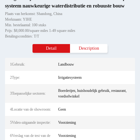
systeem nauwkeurige waterdistributie en robuuste bouw
Plaats van herkomst: Shandong, China
Merknaam: YIHE
Min. bestelaantal: 100 stuks
Prijs: $8,000.00/square miles 1-49 square miles
Betalingscondities: T/T
Detail
Description
1Gebruik:
Landbouw
2Type:
Irrigatiesysteem
Boerderijen, huishoudelijk gebruik, restaurant,
3Toepasselijke sectoren:
voedselwinkel
4Locatie van de showroom:
Geen
5Video-uitgaande inspectie:
Voorziening
6Verslag van de test van de
Voorziening