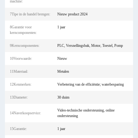
machine:
7Tipe in de handel brengen:
Nieuw product 2024
8Garantie voor
1 jaar
kerncomponenten:
9Kerncomponenten:
PLC, Versnellingsbak, Motor, Toestel, Pomp
10Voorwaarde:
Nieuw
11Materiaal:
Metalen
12Kenmerken:
Verbetering van de efficiëntie; waterbesparing
13Diameter:
30 duim
Video-technische ondersteuning, online
14Naverkoopservice:
ondersteuning
15Garantie:
1 jaar