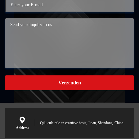
Verzenden
Qilu culturele en creatieve basis, Jinan, Shandong, China
Address