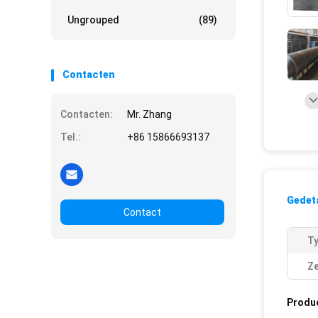
Ungrouped
(89)
Contacten
Contacten:
Mr. Zhang
Tel.:
+86 15866693137
Gedeta
Contact
Ty
Ze
Produ