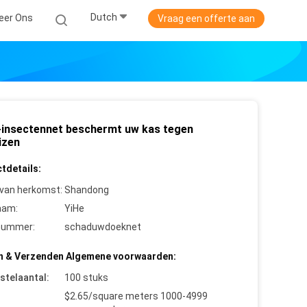
Dutch
eer Ons
Vraag een offerte aan
insectennet beschermt uw kas tegen
izen
tdetails:
 van herkomst:
Shandong
aam:
YiHe
nummer:
schaduwdoeknet
n & Verzenden Algemene voorwaarden:
stelaantal:
100 stuks
$2.65/square meters 1000-4999