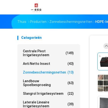
Thuis
Producten
Zonnebeschermingsnetten
HDPE-In
Catagorieën
Centrale Pivot
(149)
Irrigatiesysteem
Anti Netto Insect
(43)
Zonnebeschermingsnetten
(13)
Landbouw
(63)
Spoelbesproeiing
Slangrol Irrigatiesysteem
(22)
Laterale Lineaire
(39)
Irrigatiesysteem