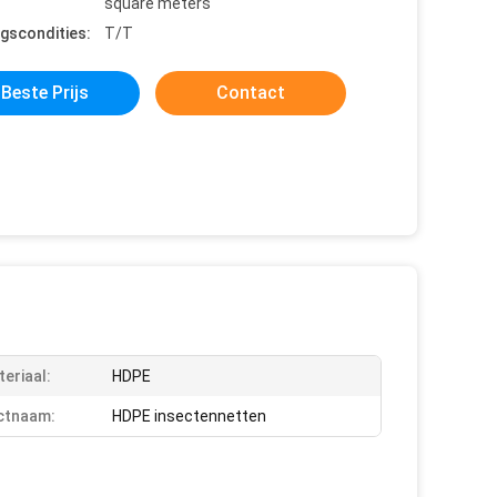
square meters
ngscondities:
T/T
Beste Prijs
Contact
teriaal:
HDPE
ctnaam:
HDPE insectennetten