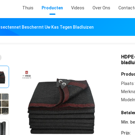
Thuis
Producten
Videos
Over Ons
Contact
sectennet Beschermt Uw Kas Tegen Bladluizen
HDPE-
bladlu
Produc
Plaats
Merkn
Model
Betale
Min. be
Prijs: