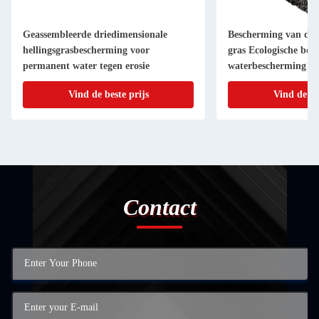
Geassembleerde driedimensionale
Bescherming van de h
hellingsgrasbescherming voor
gras Ecologische bod
permanent water tegen erosie
waterbescherming d
Vind de beste prijs
Vind de be
Contact