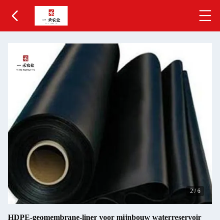
2
/
6
HDPE-geomembrane-liner voor mijnbouw waterreservoir