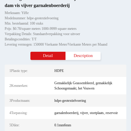
dam vis vijver garnalenboerderij
Merknaam: YiHe
Modelnummer: hdpe-geotextielvoering
Min. bestelaantal: 100 stuks
Prijs: $0.78/square meters 1000-9999 square meters
Verpakking Details: Standaardverpakking voor uitvoer
Betalingscondities: T/T
Levering vermogen: 150000 Vierkante Meter/Vierkante Meters per Maand
Detail
Description
1Plastic type:
HDPE
Gemakkelijk Geassembleerd, gemakkelijk
2Kenmerken:
Schoongemaakt, het Vouwen
3Productnaam:
hdpe-geotextielvoering
4Toepassing:
garnalenboerderij, vijver, stortplaats, reservoir
5Dikte:
0.1mm6mm