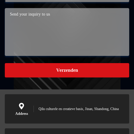
Verzenden
Qilu culturele en creatieve basis, Jinan, Shandong, China
Address