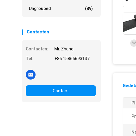
Ungrouped
(89)
Contacten
Contacten:
Mr. Zhang
Tel.:
+86 15866693137
Gedeta
Contact
Pl
P
Ne