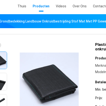
Thuis
Producten
Videos
Over Ons
Contact
 Grondbedekking Landbouw Onkruidbestrijding Stof Mat Met PP Gew
Plast
onkru
Produc
Merkn
Model
Betale
Min. be
Prijs: