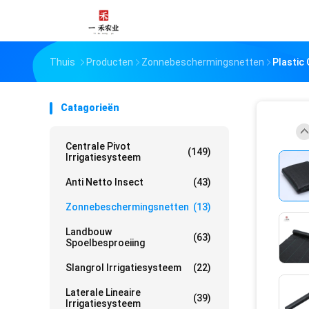
Thuis
Producten
Zonnebeschermingsnetten
Plastic
Catagorieën
Centrale Pivot
(149)
Irrigatiesysteem
Anti Netto Insect
(43)
Zonnebeschermingsnetten
(13)
Landbouw
(63)
Spoelbesproeiing
Slangrol Irrigatiesysteem
(22)
Laterale Lineaire
(39)
Irrigatiesysteem