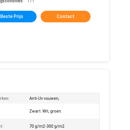
ngscondities:
T/T
Beste Prijs
Contact
rken:
Anti-Uv vouwen,
Zwart. Wit, groen.
t:
70 g/m2-300 g/m2