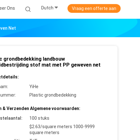
Dutch
eer Ons
Vraag een offerte aan
even Net
ic grondbedekking landbouw
idbestrijding stof mat met PP geweven net
tdetails:
aam:
YiHe
nummer:
Plastic grondbedekking
n & Verzenden Algemene voorwaarden:
stelaantal:
100 stuks
$2.63/square meters 1000-9999
square meters