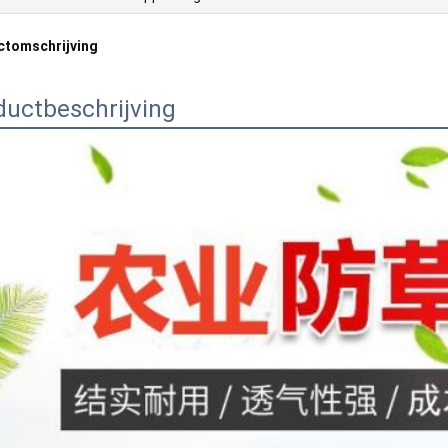
ctomschrijving
ductbeschrijving