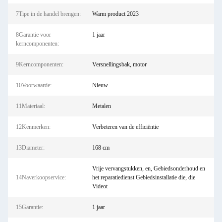
7Tipe in de handel brengen:
Warm product 2023
8Garantie voor
1 jaar
kerncomponenten:
9Kerncomponenten:
Versnellingsbak, motor
10Voorwaarde:
Nieuw
11Materiaal:
Metalen
12Kenmerken:
Verbeteren van de efficiëntie
13Diameter:
168 cm
Vrije vervangstukken, en, Gebiedsonderhoud en
14Naverkoopservice:
het reparatiedienst Gebiedsinstallatie die, die
Videot
15Garantie:
1 jaar