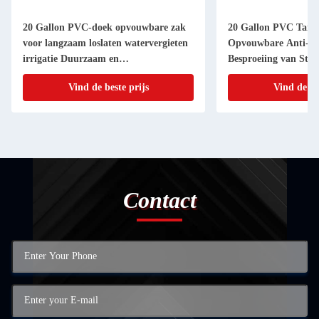
20 Gallon PVC-doek opvouwbare zak
20 Gallon PVC Tarp
voor langzaam loslaten watervergieten
Opvouwbare Anti-Uv 
irrigatie Duurzaam en
Besproeiing van Str
milieuvriendelijk
Bewatering
Vind de beste prijs
Vind de be
Contact