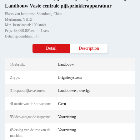
Landbouw Vaste centrale pijlsprinklerapparatuur
Plaats van herkomst: Shandong, China
Merknaam: YHRT
Min. bestelaantal: 100 stuks
Prijs: $3,000.00/sets >=1 sets
Betalingscondities: T/T
Detail
Description
1Gebruik:
Landbouw
2Type:
Irrigatiesysteem
3Toepasselijke sectoren:
Landbouwen, overige
4Locatie van de showroom:
Geen
5Video-uitgaande inspectie:
Voorziening
6Verslag van de test van de
Voorziening
machine: