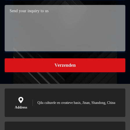
Verzenden
Qilu culturele en creatieve basis, Jinan, Shandong, China
Address