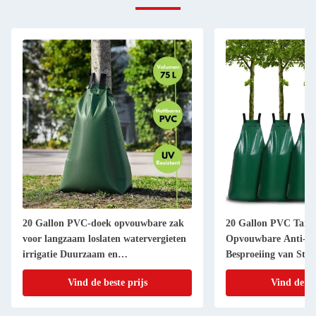
20 Gallon PVC-doek opvouwbare zak
20 Gallon PVC Tarp
voor langzaam loslaten watervergieten
Opvouwbare Anti-Uv 
irrigatie Duurzaam en
Besproeiing van Str
milieuvriendelijk
Bewatering
Vind de beste prijs
Vind de be