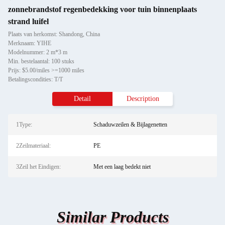
zonnebrandstof regenbedekking voor tuin binnenplaats
strand luifel
Plaats van herkomst: Shandong, China
Merknaam: YIHE
Modelnummer: 2 m*3 m
Min. bestelaantal: 100 stuks
Prijs: $5.00/miles >=1000 miles
Betalingscondities: T/T
Detail
Description
1Type:
Schaduwzeilen & Bijlagenetten
2Zeilmateriaal:
PE
3Zeil het Eindigen:
Met een laag bedekt niet
Similar Products