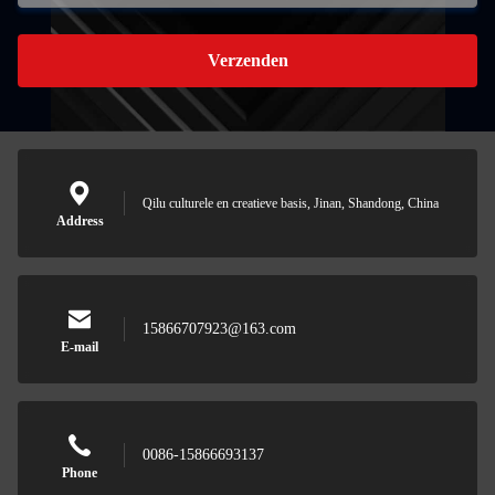
Verzenden
Qilu culturele en creatieve basis, Jinan, Shandong, China
Address
15866707923@163.com
E-mail
0086-15866693137
Phone