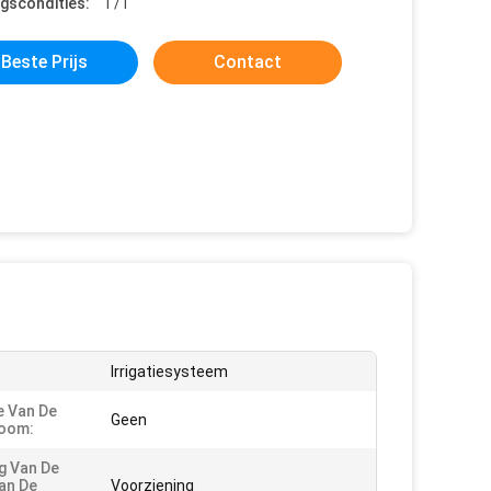
ngscondities:
T/T
Beste Prijs
Contact
Irrigatiesysteem
e Van De
Geen
oom:
g Van De
an De
Voorziening