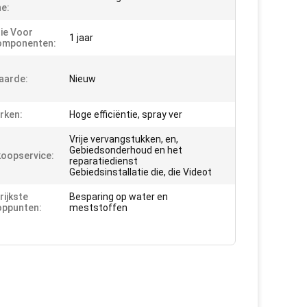
e:
ie Voor
1 jaar
omponenten:
aarde:
Nieuw
rken:
Hoge efficiëntie, spray ver
Vrije vervangstukken, en,
Gebiedsonderhoud en het
oopservice:
reparatiedienst
Gebiedsinstallatie die, die Videot
rijkste
Besparing op water en
oppunten:
meststoffen