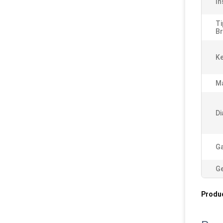
In
Ti
Br
K
Ma
Di
Ga
Ge
Produ