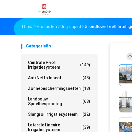
Thuis
Producten
Ungrouped
Grondloze Teelt Intelli
Catagorieën
Centrale Pivot
(149)
Irrigatiesysteem
Anti Netto Insect
(43)
Zonnebeschermingsnetten
(13)
Landbouw
(63)
Spoelbesproeiing
Slangrol Irrigatiesysteem
(22)
Laterale Lineaire
(39)
Irrigatiesysteem