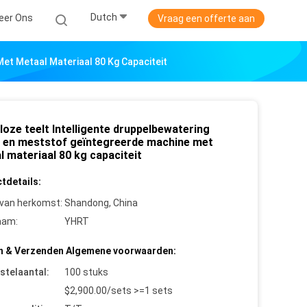
Dutch
eer Ons
Vraag een offerte aan
et Metaal Materiaal 80 Kg Capaciteit
oze teelt Intelligente druppelbewatering
 en meststof geïntegreerde machine met
 materiaal 80 kg capaciteit
tdetails:
 van herkomst:
Shandong, China
aam:
YHRT
n & Verzenden Algemene voorwaarden:
stelaantal:
100 stuks
$2,900.00/sets >=1 sets