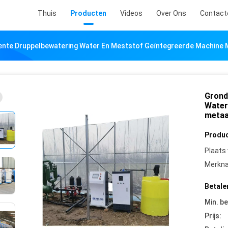
Thuis
Producten
Videos
Over Ons
Contact
gente Druppelbewatering Water En Meststof Geïntegreerde Machine M
Grondl
Water
metaal
Produc
Plaats
Merkn
Betale
Min. be
Prijs: