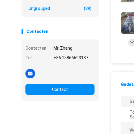
Ungrouped
(89)
Contacten
Contacten:
Mr. Zhang
Tel.:
+86 15866693137
Gedeta
Contact
Ge
To
Se
Vi