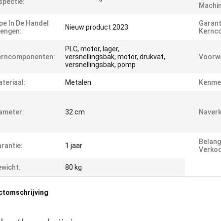
spectie:
Machin
pe In De Handel
Garant
Nieuw product 2023
engen:
Kernc
PLC, motor, lager,
erncomponenten:
versnellingsbak, motor, drukvat,
Voorw
versnellingsbak, pomp
teriaal:
Metalen
Kenme
ameter:
32 cm
Naverk
Belang
rantie:
1 jaar
Verko
wicht:
80 kg
ctomschrijving