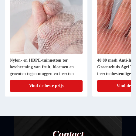
Nylon- en HDPE-tuinnetten ter
40 80 mesh Anti-Inse
bescherming van fruit, bloemen en
Groentehuis Agri T
groenten tegen muggen en insecten
insectenbestendige 
Anti-Aphid Net TR
Vind de beste prijs
Vind de be
Contact