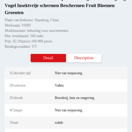
Vogel Insektvrije schermen Beschermen Fruit Bloemen
Groenten
Plaats van herkomst: Shandong, China
Merknaam: YHRT
Modelnummer: behuizing voor insectennetten
Min. bestelaantal: 100 stuks
Prijs: $2.20/pieces 100-999 pieces
Betalingscondities: T/T
Detail
Description
1Gebruikte tijd:
Niet van toepassing
2Producten:
Vallen
3Gebruik:
Boerderij, huis en omgeving
4Charger:
Niet van toepassing
5Staat:
solide