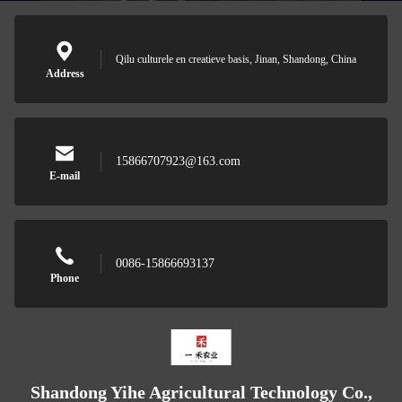
Qilu culturele en creatieve basis, Jinan, Shandong, China
Address
15866707923@163.com
E-mail
0086-15866693137
Phone
Shandong Yihe Agricultural Technology Co.,