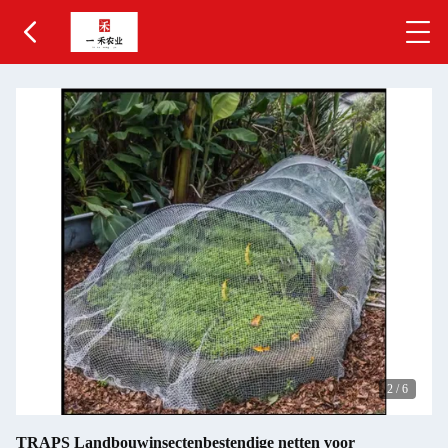
2
/
6
TRAPS Landbouwinsectenbestendige netten voor