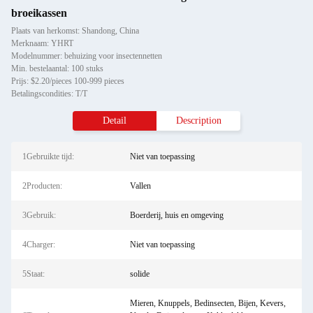
broeikassen
Plaats van herkomst: Shandong, China
Merknaam: YHRT
Modelnummer: behuizing voor insectennetten
Min. bestelaantal: 100 stuks
Prijs: $2.20/pieces 100-999 pieces
Betalingscondities: T/T
Detail
Description
1Gebruikte tijd:
Niet van toepassing
2Producten:
Vallen
3Gebruik:
Boerderij, huis en omgeving
4Charger:
Niet van toepassing
5Staat:
solide
Mieren, Knuppels, Bedinsecten, Bijen, Kevers,