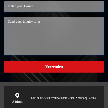
Verzenden
Qilu culturele en creatieve basis, Jinan, Shandong, China
Address