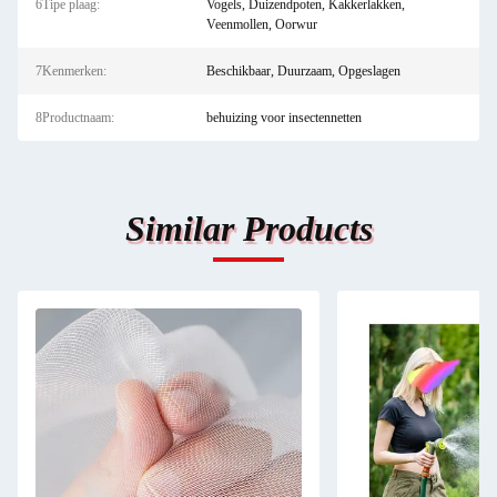
6Tipe plaag:
Vogels, Duizendpoten, Kakkerlakken,
Veenmollen, Oorwur
7Kenmerken:
Beschikbaar, Duurzaam, Opgeslagen
8Productnaam:
behuizing voor insectennetten
Similar Products