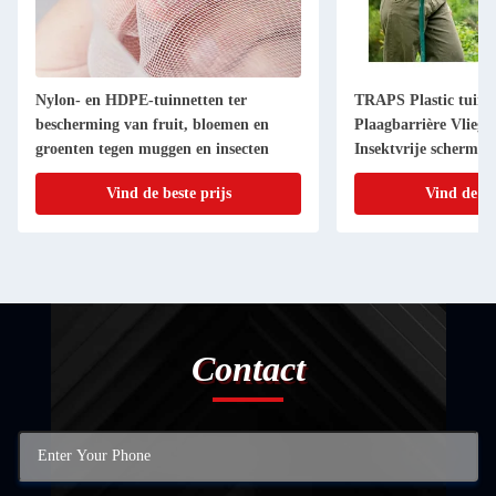
Nylon- en HDPE-tuinnetten ter
TRAPS Plastic tuinn
bescherming van fruit, bloemen en
Plaagbarrière Vliegb
groenten tegen muggen en insecten
Insektvrije scherme
Bloemen Groenten
Vind de beste prijs
Vind de be
Contact