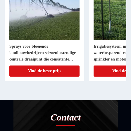
Sprays voor bloeiende
Irrigatiesysteem met
landbouwbedrijven seizoenbestendige
waterbesparend cen
centrale draaipunt die consistente
sprinkler en motor
prestaties levert
Vind de beste prijs
Vind de be
Contact