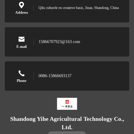
Qilu culturele en creatieve basis, Jinan, Shandong, China
Address
15866707923@163.com
E-mail
0086-15866693137
Phone
Shandong Yihe Agricultural Technology Co.,
Ltd.