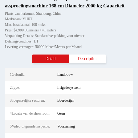
assproeiingsmachine 168 cm Diameter 2000 kg Capaciteit
Plaats van herkomst: Shandong, China
Merknaam: YHRT
Min. bestelaantal: 100 stuks
Prijs: $4,999.00/meters >=1 meters
Verpakking Details: Standaardverpakking voor uitvoer
Betalingscondities: T/T
Levering vermogen: 50000 Meter/Meters per Maand
Detail
Description
1Gebruik:
Landbouw
2Type:
Irrigatiesysteem
3Toepasselijke sectoren:
Boerderijen
4Locatie van de showroom:
Geen
5Video-uitgaande inspectie:
Voorziening