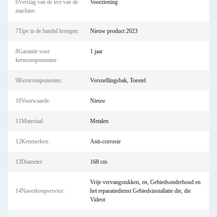
6Verslag van de test van de
Voorziening
machine:
7Tipe in de handel brengen:
Nieuw product 2023
8Garantie voor
1 jaar
kerncomponenten:
9Kerncomponenten:
Versnellingsbak, Toestel
10Voorwaarde:
Nieuw
11Materiaal:
Metalen
12Kenmerken:
Anti-corrosie
13Diameter:
168 cm
Vrije vervangstukken, en, Gebiedsonderhoud en
14Naverkoopservice:
het reparatiedienst Gebiedsinstallatie die, die
Videot