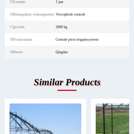
15Garantie:
1 jaar
16Belangrijkste verkooppunten:
Verwijderde controle
17gewicht:
2000 kg
18Productnaam:
Centrale pivot irrigatiesysteem
19Haven:
Qingdao
Similar Products