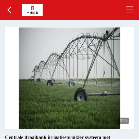
2
/
6
Centrale draaibank irrigatiesprinkler systeem met