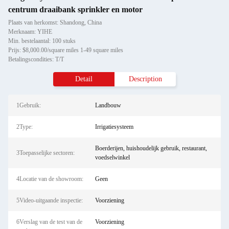
centrum draaibank sprinkler en motor
Plaats van herkomst: Shandong, China
Merknaam: YIHE
Min. bestelaantal: 100 stuks
Prijs: $8,000.00/square miles 1-49 square miles
Betalingscondities: T/T
Detail
Description
1Gebruik:
Landbouw
2Type:
Irrigatiesysteem
Boerderijen, huishoudelijk gebruik, restaurant,
3Toepasselijke sectoren:
voedselwinkel
4Locatie van de showroom:
Geen
5Video-uitgaande inspectie:
Voorziening
6Verslag van de test van de
Voorziening