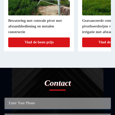
Bewatering met centrale pivot met
Geavanceerde centra
afstandsbediening en metalen
pivotboerderijen voo
constructie
irrigatie met afstan
Vind de beste prijs
Vind de be
Contact