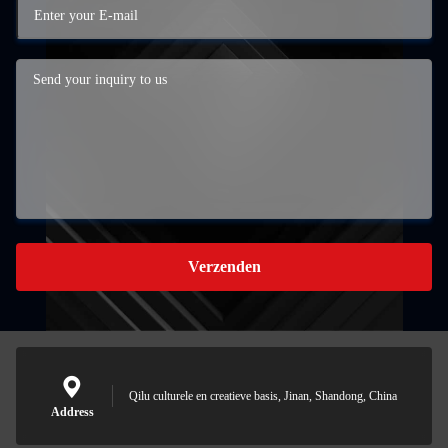
Verzenden
Qilu culturele en creatieve basis, Jinan, Shandong, China
Address