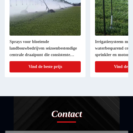
Sprays voor bloeiende
Irrigatiesysteem met
landbouwbedrijven seizoenbestendige
waterbesparend cen
centrale draaipunt die consistente
sprinkler en motor
prestaties levert
Vind de beste prijs
Vind de be
Contact