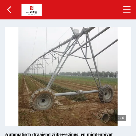
2
/
6
Automatisch draaiend zijbewegings- en middenpivot