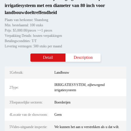
irrigatiesysteem met een diameter van 80 inch voor
landbouwdoeltreffendheid
Plaats van herkomst: Shandong
Min. bestelaantal: 100 stuks
Prijs: $5,000.00/pieces >=1 pieces
Verpakking Details: houten verpakkingen
Betalingscondities: T/T
Levering vermogen: 500 stuks per maand
Detail
Description
1Gebruik:
Landbouw
IRRIGATIESYSTEM, zijbewegend
2Type:
irrigatiesysteem
3Toepasselijke sectoren:
Boerderijen
4Locatie van de showroom:
Geen
5Video-uitgaande inspectie:
We kunnen het aan u verstrekken als u dat wilt.