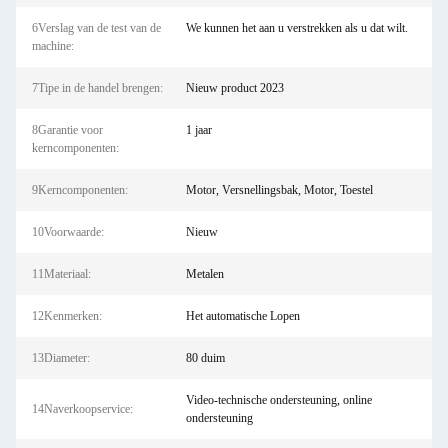
6Verslag van de test van de
We kunnen het aan u verstrekken als u dat wilt.
machine:
7Tipe in de handel brengen:
Nieuw product 2023
8Garantie voor
1 jaar
kerncomponenten:
9Kerncomponenten:
Motor, Versnellingsbak, Motor, Toestel
10Voorwaarde:
Nieuw
11Materiaal:
Metalen
12Kenmerken:
Het automatische Lopen
13Diameter:
80 duim
Video-technische ondersteuning, online
14Naverkoopservice:
ondersteuning